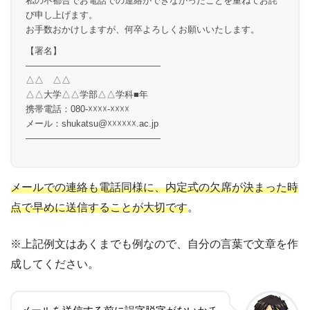
私の不都合でお電話での連絡ができなかったことを重ねてお詫
び申し上げます。
お手数おかけしますが、何卒よろしくお願いいたします。
【署名】
―――――――――――――――
△△ △△
△△大学△△学部△△学科■年
携帯電話：080-☓☓☓☓-☓☓☓☓
メール：shukatsu@☓☓☓☓☓☓.ac.jp
―――――――――――――――
メールでの連絡も電話同様に、内定式の欠席が決まった時
点で早めに送信することが大切です
。
※上記例文はあくまでも例なので、自分の言葉で文章を作
成してください。