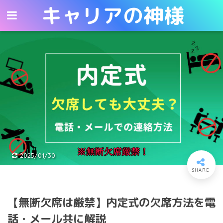
キャリアの神様
キャリアの神様
2025/01/30
【無断欠席は厳禁】内定式の欠席方法を電
話・メール共に解説