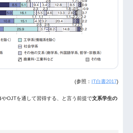
(参照：
IT白書2017
)
やOJTを通して習得する、と言う前提で
文系学生の