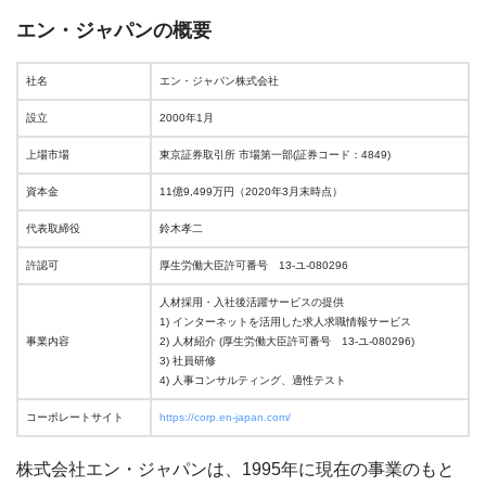
エン・ジャパンの概要
社名
エン・ジャパン株式会社
設立
2000年1月
上場市場
東京証券取引所 市場第一部(証券コード：4849)
資本金
11億9,499万円（2020年3月末時点）
代表取締役
鈴木孝二
許認可
厚生労働大臣許可番号 13-ユ-080296
人材採用・入社後活躍サービスの提供
1) インターネットを活用した求人求職情報サービス
事業内容
2) 人材紹介 (厚生労働大臣許可番号 13-ユ-080296)
3) 社員研修
4) 人事コンサルティング、適性テスト
コーポレートサイト
https://corp.en-japan.com/
株式会社エン・ジャパンは、1995年に現在の事業のもと