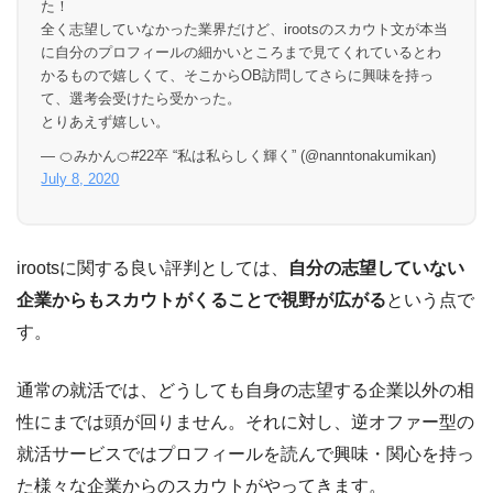
た！
全く志望していなかった業界だけど、irootsのスカウト文が本当
に自分のプロフィールの細かいところまで見てくれているとわ
かるもので嬉しくて、そこからOB訪問してさらに興味を持っ
て、選考会受けたら受かった。
とりあえず嬉しい。
— 🍊みかん🍊#22卒 “私は私らしく輝く” (@nanntonakumikan)
July 8, 2020
irootsに関する良い評判としては、
自分の志望していない
企業からもスカウトがくることで視野が広がる
という点で
す。
通常の就活では、どうしても自身の志望する企業以外の相
性にまでは頭が回りません。それに対し、逆オファー型の
就活サービスではプロフィールを読んで興味・関心を持っ
た様々な企業からのスカウトがやってきます。