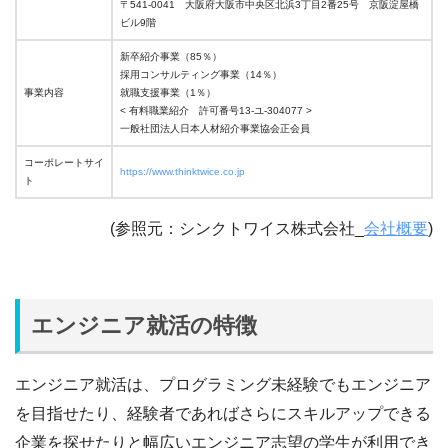
〒541-0041 大阪府大阪市中央区北浜3丁目2番25号 京阪淀屋橋
ビル9階
新卒紹介事業（85％）
採用コンサルティング事業（14％）
事業内容
就職支援事業（1％）
< 有料職業紹介 許可番号13-ユ-304077 >
一般社団法人日本人材紹介事業協会正会員
コーポレートサイ
https://www.thinktwice.co.jp
ト
(参照元：シンクトワイス株式会社_
会社概要
)
エンジニア就活の特徴
エンジニア就活は、プログラミング未経験でもエンジニア
を目指せたり、経験者であればさらにスキルアップできる
企業を探せたりと幅広いエンジニア志望の学生が利用でき