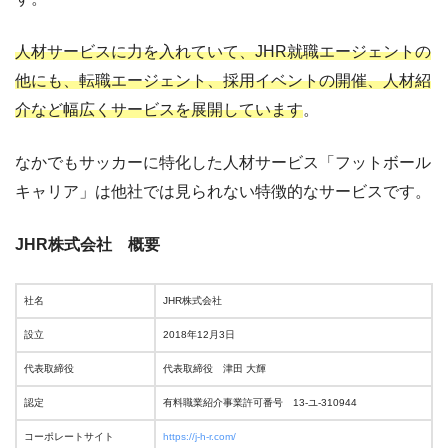
人材サービスに力を入れていて、JHR就職エージェントの
他にも、転職エージェント、採用イベントの開催、人材紹
介など幅広くサービスを展開しています
。
なかでもサッカーに特化した人材サービス「フットボール
キャリア」は他社では見られない特徴的なサービスです。
JHR株式会社 概要
社名
JHR株式会社
設立
2018年12月3日
代表取締役
代表取締役 津田 大輝
認定
有料職業紹介事業許可番号 13-ユ-310944
コーポレートサイト
https://j-h-r.com/