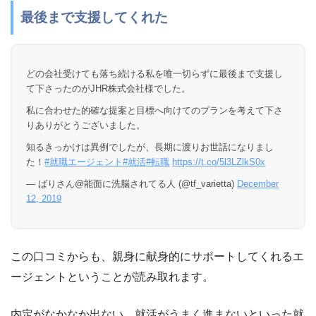
最後まで支援してくれた
どの会社受けても落ち続ける私を唯一切らずに最後まで支援し
て下さったのがJHR株式会社様でした。
私に合わせた的確な提案と目標へ向けてのプランを考えて下さ
りありがとうございました。
知るきっかけは異例でしたが、長期に渡りお世話になりまし
た！
#就職エージェント
#就活
#転職
https://t.co/5l3LZlkS0x
— ばりさん@能面に洗脳されてる人 (@tf_varietta)
December
12, 2019
この口コミからも、親身に献身的にサポートしてくれるエ
ージェントということが読み取れます。
内定がなかなか出ない、就活がうまく進まないといった就