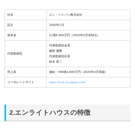
社名
エン・ジャパン株式会社
設立
2000年1月
資本金
11億9,499万円（2020年3月末時点）
代表取締役会長
越智 通勝
代表取締役
代表取締役社長
鈴木 孝二
売上高
連結：568億4,800万円（2020年3月実績）
コーポレートサイト
https://corp.en-japan.com/
2.エンライトハウスの特徴