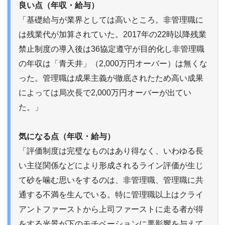
良い点（年収・給与）
「基礎給与が業界としては高いところ。非管理職に
は残業代が加算されていた。2017年の22時以降残業
禁止制度の導入後は36協定遵守が目的化し非管理職
の年収は「青天井」（2,000万円オーバー）は無くな
った。管理職は成果主義が徹底されたため高い成果
によっては局次長で2,000万円オーバーが出てい
た。」
気になる点（年収・給与）
「評価制度は完璧なものはあり得なく、いわゆる長
い主従関係などにより形成されるライン評価が生じ
て砂を噛む思いをするのは、非管理職、管理職に共
通する不満を生んでいる。特に管理職以上はクライ
アントファーストから上司ファーストに走る者が得
をする光景が下のモチベーションに悪影響を与えて