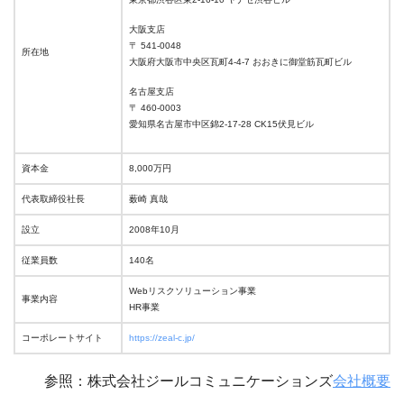
大阪支店
〒 541-0048
所在地
大阪府大阪市中央区瓦町4-4-7 おおきに御堂筋瓦町ビル
名古屋支店
〒 460-0003
愛知県名古屋市中区錦2-17-28 CK15伏見ビル
資本金
8,000万円
代表取締役社長
薮崎 真哉
設立
2008年10月
従業員数
140名
Webリスクソリューション事業
事業内容
HR事業
コーポレートサイト
https://zeal-c.jp/
参照：株式会社ジールコミュニケーションズ
会社概要