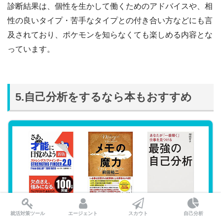
診断結果は、個性を生かして働くためのアドバイスや、相
性の良いタイプ・苦手なタイプとの付き合い方などにも言
及されており、ポケモンを知らなくても楽しめる内容とな
っています。
5.自己分析をするなら本もおすすめ
自己分析の定番からベストセラーまで。
就活対策ツール
エージェント
スカウト
自己分析