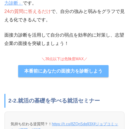
力診断」
です。
24の質問に答えるだけ
で、自分の強みと弱みをグラフで見
える化できるんです。
面接力診断を活用して自分の弱点を効率的に対策し、志望
企業の面接を突破しましょう！
＼39点以下は危険度MAX／
本番前にあなたの面接力を診断しよう
2-2.就活の基礎を学べる就活セミナー
気持ち伝わる逆質問？！
https://t.co/8ZQnSdq93X
#ジョブコミッ