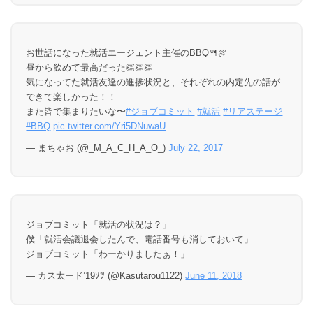
お世話になった就活エージェント主催のBBQ🍴🍖
昼から飲めて最高だった👏👏👏
気になってた就活友達の進捗状況と、それぞれの内定先の話が
できて楽しかった！！
また皆で集まりたいな〜
#ジョブコミット
#就活
#リアステージ
#BBQ
pic.twitter.com/Yri5DNuwaU
— まちゃお (@_M_A_C_H_A_O_)
July 22, 2017
ジョブコミット「就活の状況は？」
僕「就活会議退会したんで、電話番号も消しておいて」
ジョブコミット「わーかりましたぁ！」
— カス太ード’19ｿﾂ (@Kasutarou1122)
June 11, 2018