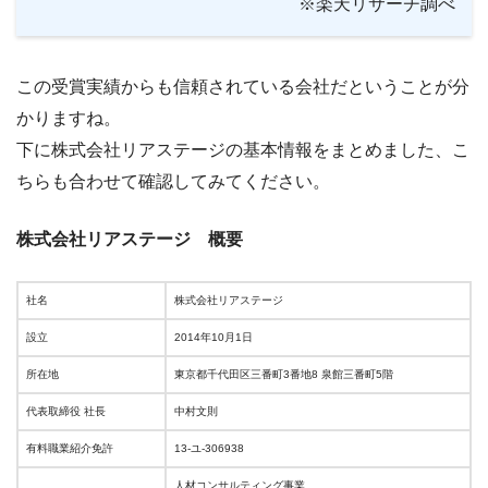
※楽天リサーチ調べ
この受賞実績からも信頼されている会社だということが分
かりますね。
下に株式会社リアステージの基本情報をまとめました、こ
ちらも合わせて確認してみてください。
株式会社リアステージ 概要
社名
株式会社リアステージ
設立
2014年10月1日
所在地
東京都千代田区三番町3番地8 泉館三番町5階
代表取締役 社長
中村文則
有料職業紹介免許
13-ユ-306938
人材コンサルティング事業