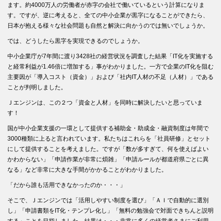
ます。約4000万人の労働者が赤字の会社で働いているという計算になりま
す。ですが、逆に考えると、全ての中小企業が黒字になることができたら、
日本が抱える様々な社会問題も自然と解決に向かうのでは無いでしょうか。
では、どうしたら黒字を実現できるのでしょうか。
中小企業庁が7年間に渡り3428社の経営状況を調査した結果「IT化を実施する
と経常利益が1.46倍に増加する」事がわかりました。一方で企業のIT化を阻む
主要因が「導入コスト（資金）」および「社内IT人材の不足（人材）」である
ことが判明しました。
Ｊエンジンは、この２つ「資金と人材」を同時に解決したいと思っていま
す！
国が中小企業支援の一環として提供する補助金・助成金・融資制度は年間で
3000種類に上ると言われています。私たちはこれらを「社員研修」とセット
にして提供することを考えました。ですが「数が多すぎて、何を使えばよい
かわからない」「申請作業が非常に煩雑」「申請ルールが都道府県ごとに異
なる」など非常に大きな手間がかかることがわかりました。
「だから誰も活用できなかったのか・・・」
そこで、Ｊエンジンでは「活用しやすい制度を選び」「ＡＩで自動的に選別
し」「申請書類をIT化・テンプレ化し」「無料の勉強会で対面できちんと説明
する」ことを目指しました。結果は・・・非常に多くの経営者さまにご利用