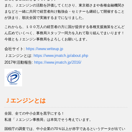
また、Ｊエンジンの活動を評価してくださり、東京都さまや各種金融機関さ
まなどと一緒に共同で経営者向け勉強会・セミナーも継続して開催すること
が決まり、順次全国で実施するまでになりました。
これからも、１００万人の経営者の方に国が提供する各種支援施策をどんど
ん広めていくべく、事務局スタッフ一同力を入れて取り組んでまいります！
今後ともＪエンジン事務局をよろしくお願いします。
会社サイト:
https://www.writeup.jp
Ｊエンジンとは:
https://www.jmatch.jp/about.php
2017年活動報告:
https://www.jmatch.jp/2016/
Ｊエンジンとは
全国、全ての中小企業を黒字にする！
私達「Ｊエンジン事務局」は本気でそう考えています。
国税庁の調査では、中小企業の70％以上が赤字であるというデータが出てい