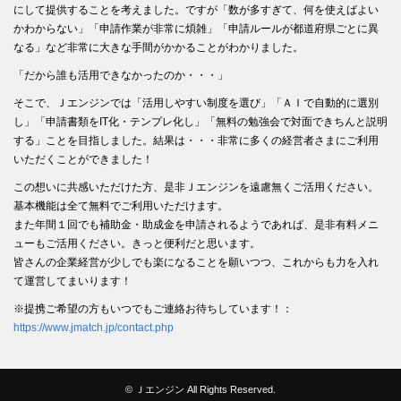
にして提供することを考えました。ですが「数が多すぎて、何を使えばよい
かわからない」「申請作業が非常に煩雑」「申請ルールが都道府県ごとに異
なる」など非常に大きな手間がかかることがわかりました。
「だから誰も活用できなかったのか・・・」
そこで、Ｊエンジンでは「活用しやすい制度を選び」「ＡＩで自動的に選別
し」「申請書類をIT化・テンプレ化し」「無料の勉強会で対面できちんと説明
する」ことを目指しました。結果は・・・非常に多くの経営者さまにご利用
いただくことができました！
この想いに共感いただけた方、是非Ｊエンジンを遠慮無くご活用ください。
基本機能は全て無料でご利用いただけます。
また年間１回でも補助金・助成金を申請されるようであれば、是非有料メニ
ューもご活用ください。きっと便利だと思います。
皆さんの企業経営が少しでも楽になることを願いつつ、これからも力を入れ
て運営してまいります！
※提携ご希望の方もいつでもご連絡お待ちしています！：
https://www.jmatch.jp/contact.php
© Ｊエンジン All Rights Reserved.