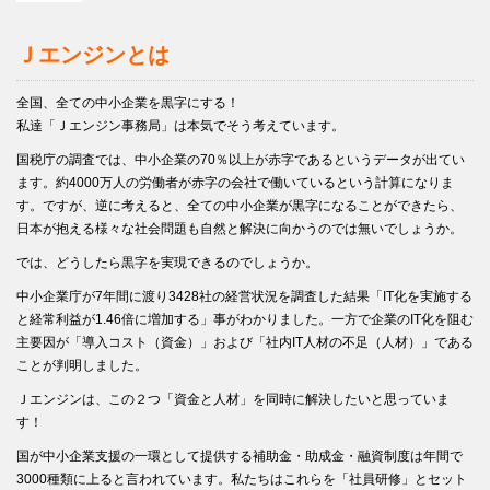
Ｊエンジンとは
全国、全ての中小企業を黒字にする！
私達「Ｊエンジン事務局」は本気でそう考えています。
国税庁の調査では、中小企業の70％以上が赤字であるというデータが出てい
ます。約4000万人の労働者が赤字の会社で働いているという計算になりま
す。ですが、逆に考えると、全ての中小企業が黒字になることができたら、
日本が抱える様々な社会問題も自然と解決に向かうのでは無いでしょうか。
では、どうしたら黒字を実現できるのでしょうか。
中小企業庁が7年間に渡り3428社の経営状況を調査した結果「IT化を実施する
と経常利益が1.46倍に増加する」事がわかりました。一方で企業のIT化を阻む
主要因が「導入コスト（資金）」および「社内IT人材の不足（人材）」である
ことが判明しました。
Ｊエンジンは、この２つ「資金と人材」を同時に解決したいと思っていま
す！
国が中小企業支援の一環として提供する補助金・助成金・融資制度は年間で
3000種類に上ると言われています。私たちはこれらを「社員研修」とセット