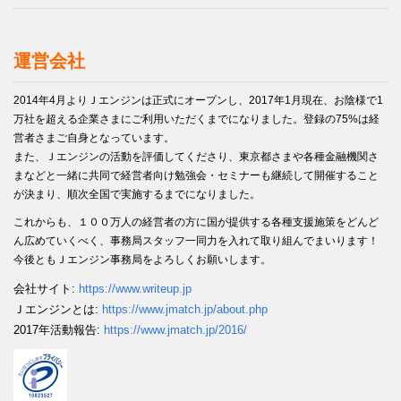
運営会社
2014年4月よりＪエンジンは正式にオープンし、2017年1月現在、お陰様で1
万社を超える企業さまにご利用いただくまでになりました。登録の75%は経
営者さまご自身となっています。
また、Ｊエンジンの活動を評価してくださり、東京都さまや各種金融機関さ
まなどと一緒に共同で経営者向け勉強会・セミナーも継続して開催すること
が決まり、順次全国で実施するまでになりました。
これからも、１００万人の経営者の方に国が提供する各種支援施策をどんど
ん広めていくべく、事務局スタッフ一同力を入れて取り組んでまいります！
今後ともＪエンジン事務局をよろしくお願いします。
会社サイト:
https://www.writeup.jp
Ｊエンジンとは:
https://www.jmatch.jp/about.php
2017年活動報告:
https://www.jmatch.jp/2016/